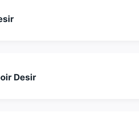
esir
oir Desir