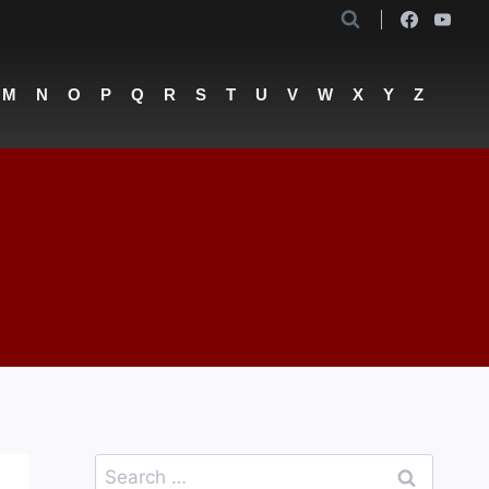
M
N
O
P
Q
R
S
T
U
V
W
X
Y
Z
Search