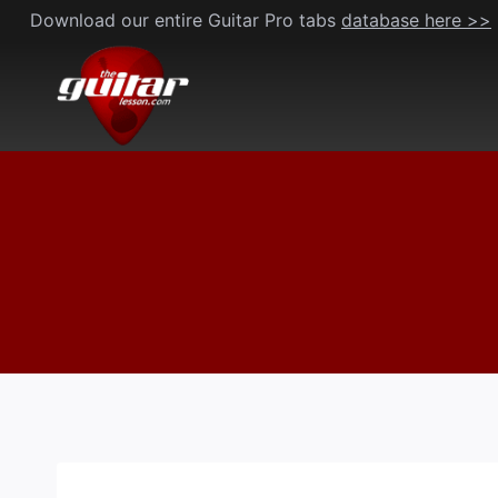
Skip
Download our entire Guitar Pro tabs
database here >>
to
content