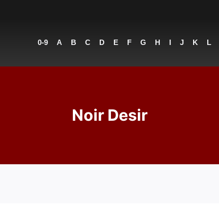
0-9
A
B
C
D
E
F
G
H
I
J
K
L
Noir Desir